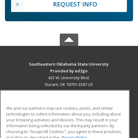
REQUEST INFO
Southeastern Oklahoma State University
Provided by ed2go
425 W. University Blvd.
Durant, OK 74701-3347 US
MAIN CONTENT
Career Training
We and our partners may use cookies, pixels, and similar
technologies to collect information about you, including about
ADDITIONAL RESOURCES
your browsing activities and devices. This may result in your
information being collected by our third-party partners. By
Military
Student Blog
choosing to "Accept All Cookies", you agree to these practices,
Financial Assistance
including as described in the
Privacy Policy