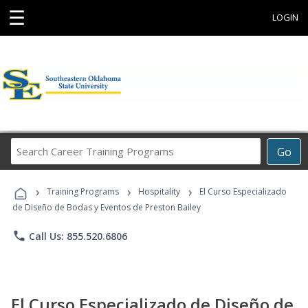
☰
LOGIN
Search
Go
Career
Training
›
›
›
Programs
Training Programs
Hospitality
El Curso Especializado
de Diseño de Bodas y Eventos de Preston Bailey
phone
Call Us: 855.520.6806
El Curso Especializado de Diseño de