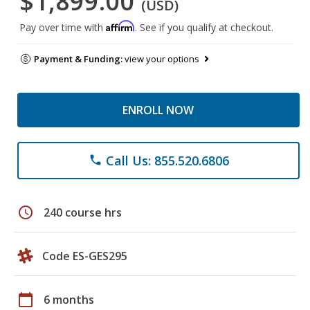
$1,899.00
(USD)
Affirm
Pay over time with
. See if you qualify at checkout.
Payment & Funding:
view your options
ENROLL NOW
Call Us: 855.520.6806
phone
schedule
240 course hrs
Code ES-GES295
calendar_today
6 months