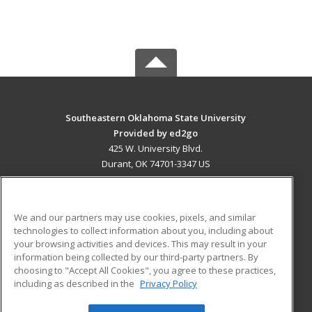
Southeastern Oklahoma State University
Provided by ed2go
425 W. University Blvd.
Durant, OK 74701-3347 US
MAIN CONTENT
Career Training
We and our partners may use cookies, pixels, and similar
technologies to collect information about you, including about
ADDITIONAL RESOURCES
your browsing activities and devices. This may result in your
information being collected by our third-party partners. By
Military
Student Blog
choosing to "Accept All Cookies", you agree to these practices,
Financial Assistance
including as described in the
Privacy Policy
Help