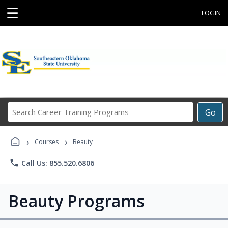
☰
LOGIN
Search
Go
Career
Training
›
›
Programs
Courses
Beauty
phone
Call Us: 855.520.6806
Beauty Programs